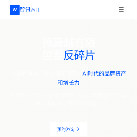
智讯WIT
W
预算越有限
越要
反碎片
以品牌思维，帮你把知识变成
AI时代的品牌资产
和增长力
不是卖AI工具，而是用"反碎片"方法，帮你设计知识体
系、部署 AI 应用并持续运营。
预约咨询