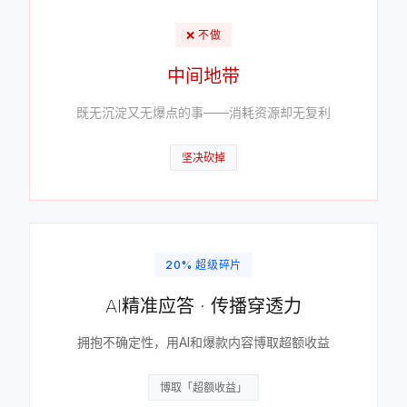
❌ 不做
中间地带
既无沉淀又无爆点的事——消耗资源却无复利
坚决砍掉
20% 超级碎片
AI精准应答 · 传播穿透力
拥抱不确定性，用AI和爆款内容博取超额收益
博取「超额收益」