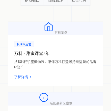
招商蛇口
绿城管理
延长壳牌
万科案例
长期IP运营
万科 · 甜蜜课堂7年
从1堂课到1座植物园，陪伴万科打造可持续运营的品牌
IP资产
了解详情
咸阳高新区案例